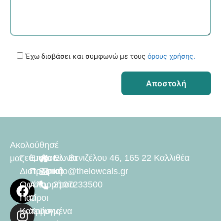
Έχω διαβάσει και συμφωνώ με τους
όρους χρήσης.
Ακολούθησέ
Γεύματα
Επικοινωνία
Ελ. Βενιζέλου 46, 165 22 Καλλιθέα
μας
Διατροφικά
Πολιτική
info@thelowcals.gr
Οφέλη
Απορρήτου
2107233500
Γιατί
Όροι
Κατεψυγμένα
Χρήσης